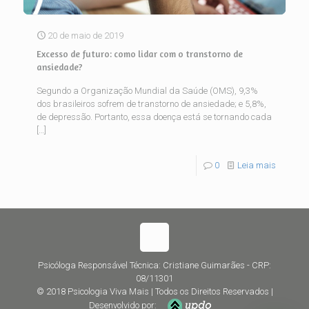
20 de maio de 2019
Excesso de futuro: como lidar com o transtorno de
ansiedade?
Segundo a Organização Mundial da Saúde (OMS), 9,3%
dos brasileiros sofrem de transtorno de ansiedade; e 5,8%,
de depressão. Portanto, essa doença está se tornando cada
[…]
0
Leia mais
Psicóloga Responsável Técnica: Cristiane Guimarães - CRP:
08/11301
© 2018 Psicologia Viva Mais | Todos os Direitos Reservados |
Desenvolvido por: