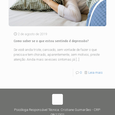
2 de agosto de 2019
Como saber se o que estou sentindo é depressão?
Se você anda triste, cansado, sem vontade de fazer o que
precisa e tem chorado, aparentemente, sem motivos, preste
atenção. Ainda mais se esses sintomas já
[…]
0
Leia mais
Psicóloga Responsável Técnica: Cristiane Guimarães - CRP:
08/11301