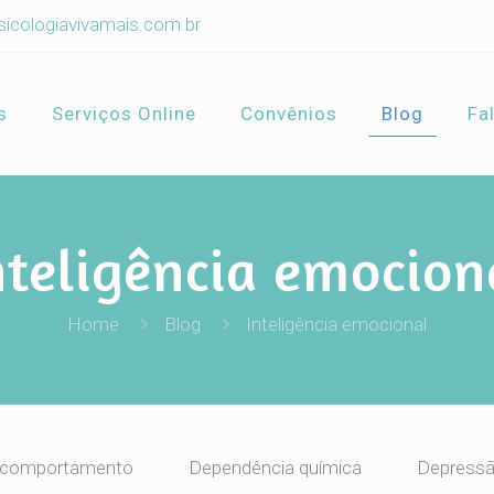
icologiavivamais.com.br
s
Serviços Online
Convênios
Blog
Fa
nteligência emocion
Home
Blog
Inteligência emocional
comportamento
Dependência química
Depress