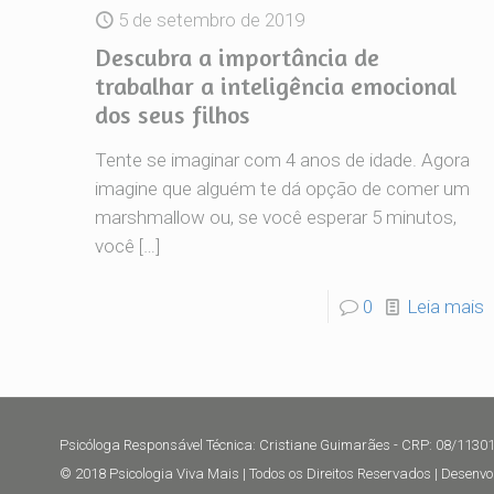
5 de setembro de 2019
Descubra a importância de
trabalhar a inteligência emocional
dos seus filhos
Tente se imaginar com 4 anos de idade. Agora
imagine que alguém te dá opção de comer um
marshmallow ou, se você esperar 5 minutos,
você
[…]
0
Leia mais
Psicóloga Responsável Técnica: Cristiane Guimarães - CRP: 08/1130
© 2018 Psicologia Viva Mais | Todos os Direitos Reservados | Desenvo