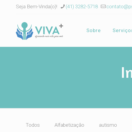
Seja Bem-Vinda(o)!
(41) 3282-5718
contato@ps
Sobre
Serviço
I
Todos
Alfabetização
autismo